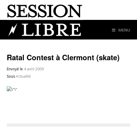
MENU
Ratal Contest à Clermont (skate)
Envoyé le
4 avril 2009
Sous
Actualité