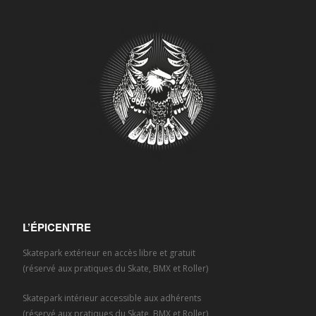
L’ÉPICENTRE
Skatepark extérieur en accès libre et gratuit
(réservé aux pratiques du Skate, BMX et Roller)
Skatepark intérieur accessible aux adhérents
(réservé aux pratiques du Skate, BMX et Roller)