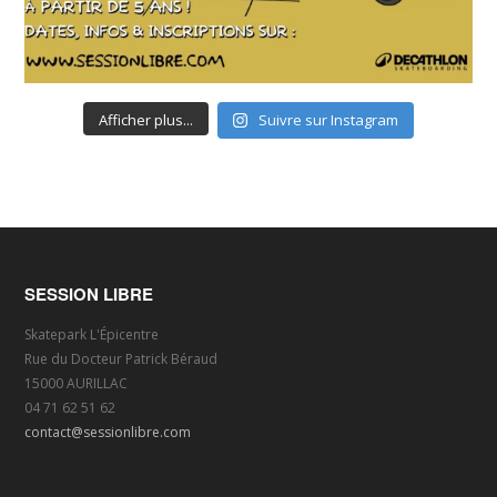
Afficher plus...
Suivre sur Instagram
SESSION LIBRE
Skatepark L'Épicentre
Rue du Docteur Patrick Béraud
15000 AURILLAC
04 71 62 51 62
contact@sessionlibre.com