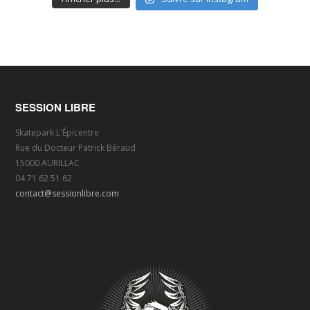
SESSION LIBRE
Skatepark L'Épicentre
Rue du Docteur Patrick Béraud
15000 AURILLAC
04 71 62 51 62
contact@sessionlibre.com