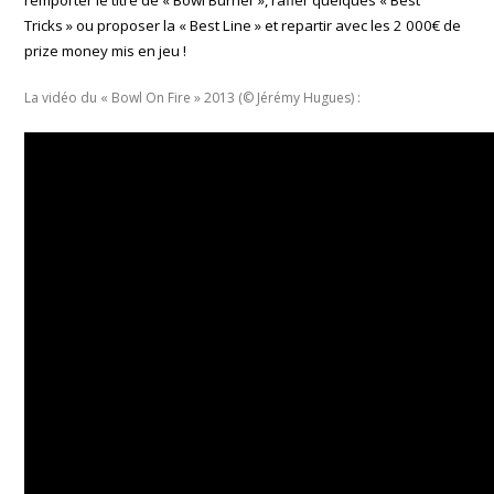
Tricks » ou proposer la « Best Line » et repartir avec les 2 000€ de
prize money mis en jeu !
La vidéo du « Bowl On Fire » 2013 (© Jérémy Hugues) :