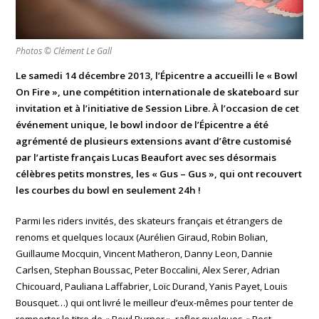
Photos © Clément Le Gall
Le samedi 14 décembre 2013, l’Épicentre a accueilli le « Bowl
On Fire », une compétition internationale de skateboard sur
invitation et à l’initiative de Session Libre. À l’occasion de cet
événement unique, le bowl indoor de l’Épicentre a été
agrémenté de plusieurs extensions avant d’être customisé
par l’artiste français Lucas Beaufort avec ses désormais
célèbres petits monstres, les « Gus – Gus », qui ont recouvert
les courbes du bowl en seulement 24h !
Parmi les riders invités, des skateurs français et étrangers de
renoms et quelques locaux (Aurélien Giraud, Robin Bolian,
Guillaume Mocquin, Vincent Matheron, Danny Leon, Dannie
Carlsen, Stephan Boussac, Peter Boccalini, Alex Serer, Adrian
Chicouard, Pauliana Laffabrier, Loïc Durand, Yanis Payet, Louis
Bousquet…) qui ont livré le meilleur d’eux-mêmes pour tenter de
remporter le titre de « Bowl Burner », rafler quelques « Best