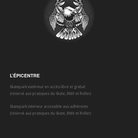
L’ÉPICENTRE
Skatepark extérieur en accès libre et gratuit
(réservé aux pratiques du Skate, BMX et Roller)
Skatepark intérieur accessible aux adhérents
(réservé aux pratiques du Skate, BMX et Roller)