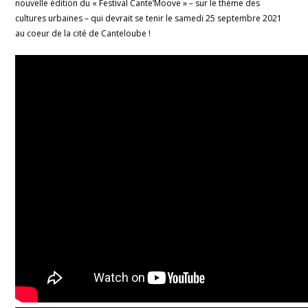
nouvelle édition du « Festival Cante’Moove » – sur le thème des
cultures urbaines – qui devrait se tenir le samedi 25 septembre 2021
au coeur de la cité de Canteloube !