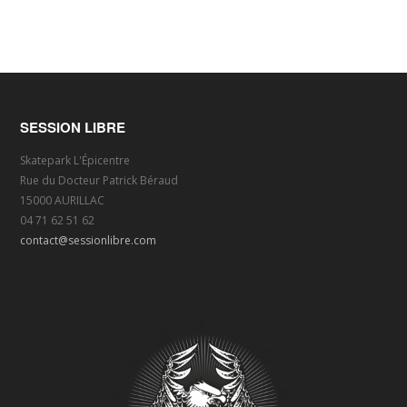
SESSION LIBRE
Skatepark L'Épicentre
Rue du Docteur Patrick Béraud
15000 AURILLAC
04 71 62 51 62
contact@sessionlibre.com