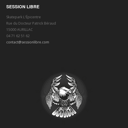
SESSION LIBRE
Skatepark L'Épicentre
Rue du Docteur Patrick Béraud
15000 AURILLAC
04 71 62 51 62
contact@sessionlibre.com