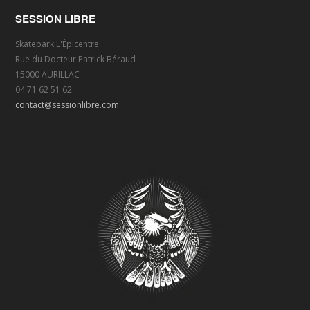
SESSION LIBRE
Skatepark L'Épicentre
Rue du Docteur Patrick Béraud
15000 AURILLAC
04 71 62 51 62
contact@sessionlibre.com