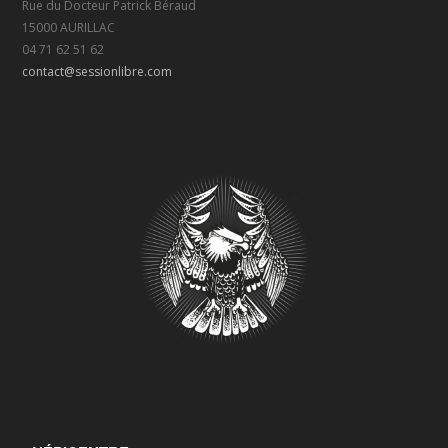
Rue du Docteur Patrick Béraud
15000 AURILLAC
04 71 62 51 62
contact@sessionlibre.com