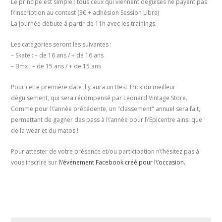
Le principe est simple : tous ceux qui viennent déguisés ne payent pas
l\’inscription au contest (3€ + adhésion Session Libre)
La journée débute à partir de 11h avec les trainings.
Les catégories seront les suivantes :
– Skate : – de 16 ans / + de 16 ans
– Bmx : – de 15 ans / + de 15 ans
Pour cette première date il y aura un Best Trick du meilleur
déguisement, qui sera récompensé par Leonard Vintage Store.
Comme pour l\’année précédente, un "classement" annuel sera fait,
permettant de gagner des pass à l\’année pour l\’Epicentre ainsi que
de la wear et du matos !
Pour attester de votre présence et/ou participation n\’hésitez pas à
vous inscrire sur
l\’événement Facebook créé pour l\’occasion.