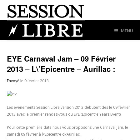
MENU
EYE Carnaval Jam – 09 Février
2013 – L\’Epicentre – Aurillac :
Envoyé le
9 février 2013
Les événements Session Libre version 2013 débutent dès le 09 février
2013 avec le premier rendez-vous du EYE (Epicentre Years Event).
Pour cette première date nous vous proposons une Carnaval Jam, le
samedi 09 février à l\’Epicentre d\’Aurillac.