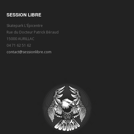
SESSION LIBRE
Skatepark L'Épicentre
Rue du Docteur Patrick Béraud
15000 AURILLAC
04 71 62 51 62
contact@sessionlibre.com