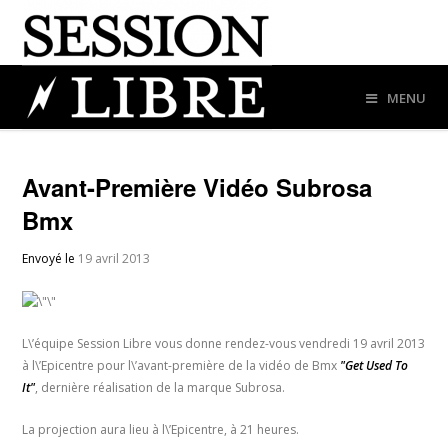
MENU
Avant-Première Vidéo Subrosa
Bmx
Envoyé le
19 avril 2013
L\’équipe Session Libre vous donne rendez-vous vendredi 19 avril 2013
à l\’Epicentre pour l\’avant-première de la vidéo de Bmx
"Get Used To
It"
, dernière réalisation de la marque Subrosa.
La projection aura lieu à l\’Epicentre, à 21 heures.