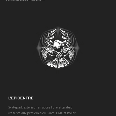
L’ÉPICENTRE
Skatepark extérieur en accès libre et gratuit
(réservé aux pratiques du Skate, BMX et Roller)