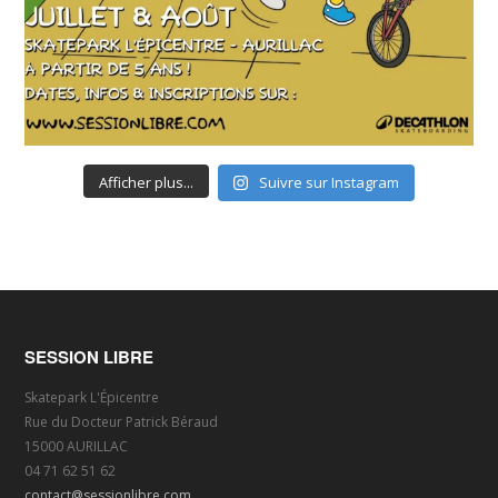
Afficher plus...
Suivre sur Instagram
SESSION LIBRE
Skatepark L'Épicentre
Rue du Docteur Patrick Béraud
15000 AURILLAC
04 71 62 51 62
contact@sessionlibre.com