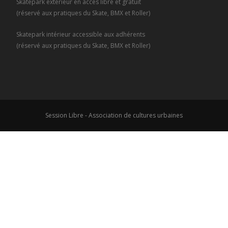
Skatepark extérieur en accès libre et gratuit
(réservé aux pratiques du Skate, BMX et Roller)
Skatepark intérieur accessible aux adhérents
(réservé aux pratiques du Skate, BMX et Roller)
Session Libre - Association de cultures urbaines