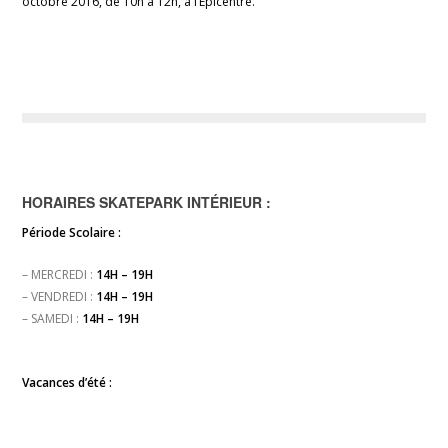
octobre 2016, de 10h à 12h, à l’Épicentre.
HORAIRES SKATEPARK INTÉRIEUR :
Période Scolaire :
– MERCREDI :
14H – 19H
– VENDREDI :
14H – 19H
– SAMEDI :
14H – 19H
Vacances d’été :