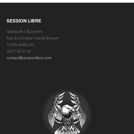
SESSION LIBRE
Skatepark L'Épicentre
Rue du Docteur Patrick Béraud
15000 AURILLAC
04 71 62 51 62
contact@sessionlibre.com