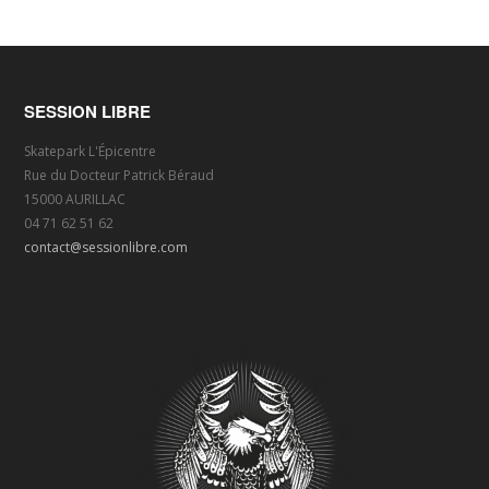
SESSION LIBRE
Skatepark L'Épicentre
Rue du Docteur Patrick Béraud
15000 AURILLAC
04 71 62 51 62
contact@sessionlibre.com