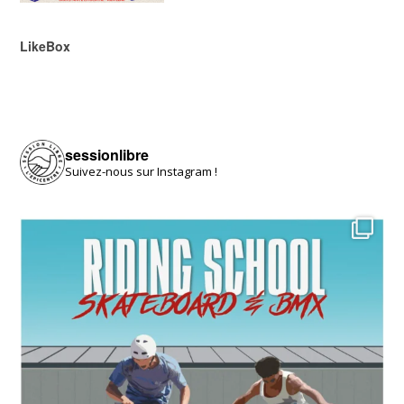
LikeBox
sessionlibre
Suivez-nous sur Instagram !