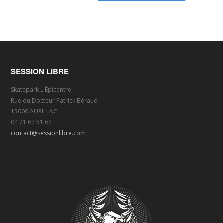
SESSION LIBRE
Skatepark L'Épicentre
Rue du Docteur Patrick Béraud
15000 AURILLAC
04 71 62 51 62
contact@sessionlibre.com