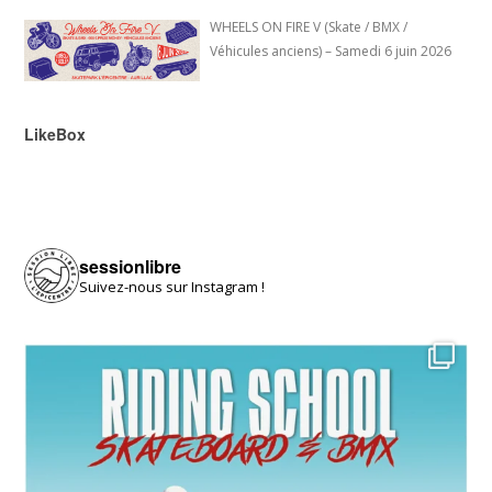
WHEELS ON FIRE V (Skate / BMX /
Véhicules anciens) – Samedi 6 juin 2026
LikeBox
sessionlibre
Suivez-nous sur Instagram !