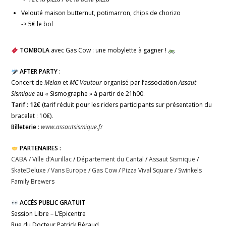
Velouté maison butternut, potimarron, chips de chorizo
-> 5€ le bol
TOMBOLA
avec Gas Cow : une mobylette à gagner !
AFTER PARTY
:
Concert de
Melan
et
MC Vautour
organisé par l’association
Assaut
Sismique
au « Sismographe » à partir de 21h00.
Tarif
:
12€
(tarif réduit pour les riders participants sur présentation du
bracelet : 10€).
Billeterie
:
www.assautsismique.fr
PARTENAIRES :
CABA /
Ville d’Aurillac
/
Département du Cantal
/
Assaut Sismique
/
SkateDeluxe
/ Vans Europe
/
Gas Cow
/
Pizza Vival Square
/
Swinkels
Family Brewers
ACCÈS PUBLIC GRATUIT
Session Libre – L’Epicentre
Rue du Docteur Patrick Béraud