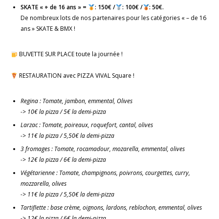
SKATE « + de 16 ans » =
: 150€ /
: 100€ /
: 50€.
De nombreux lots de nos partenaires pour les catégories « – de 16
ans » SKATE & BMX !
BUVETTE SUR PLACE toute la journée !
RESTAURATION avec PIZZA VIVAL Square !
Regina : Tomate, jambon, emmental, Olives
-> 10€ la pizza / 5€ la demi-pizza
Larzac : Tomate, poireaux, roquefort, cantal, olives
-> 11€ la pizza / 5,50€ la demi-pizza
3 fromages : Tomate, rocamadour, mozarella, emmental, olives
-> 12€ la pizza / 6€ la demi-pizza
Végétarienne : Tomate, champignons, poivrons, courgettes, curry,
mozzarella, olives
-> 11€ la pizza / 5,50€ la demi-pizza
Tartiflette : base crème, oignons, lardons, reblochon, emmental, olives
-> 12€ la pizza / 6€ la demi-pizza