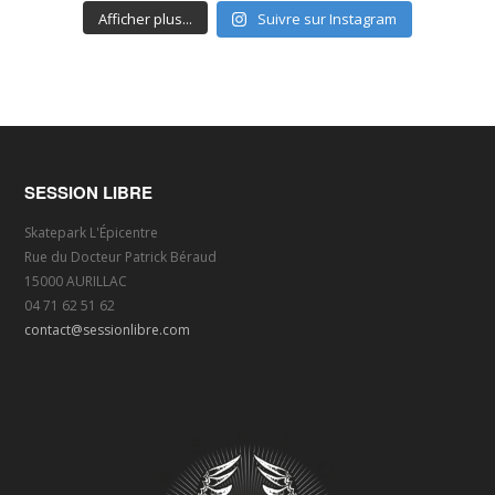
Afficher plus...
Suivre sur Instagram
SESSION LIBRE
Skatepark L'Épicentre
Rue du Docteur Patrick Béraud
15000 AURILLAC
04 71 62 51 62
contact@sessionlibre.com