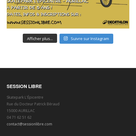
Afficher plus...
Suivre sur Instagram
SESSION LIBRE
Skatepark L'Épicentre
Rue du Docteur Patrick Béraud
15000 AURILLAC
04 71 62 51 62
contact@sessionlibre.com