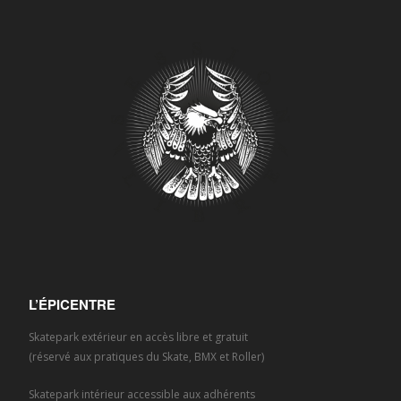
L’ÉPICENTRE
Skatepark extérieur en accès libre et gratuit
(réservé aux pratiques du Skate, BMX et Roller)
Skatepark intérieur accessible aux adhérents