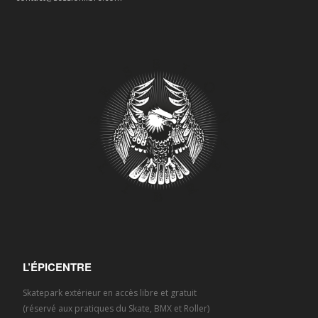
L’ÉPICENTRE
Skatepark extérieur en accès libre et gratuit
(réservé aux pratiques du Skate, BMX et Roller)