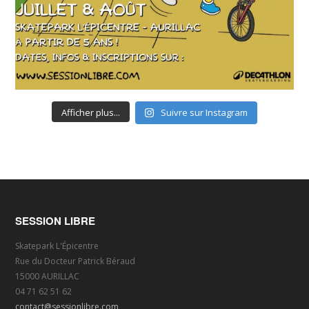
Afficher plus...
Suivre sur Instagram
SESSION LIBRE
Skatepark L'Épicentre
Rue du Docteur Patrick Béraud
15000 AURILLAC
04 71 62 51 62
contact@sessionlibre.com