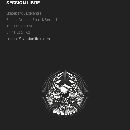
SESSION LIBRE
Skatepark L'Épicentre
Rue du Docteur Patrick Béraud
15000 AURILLAC
04 71 62 51 62
contact@sessionlibre.com