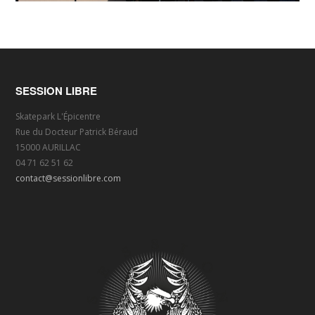
SESSION LIBRE
Skatepark L'Épicentre
Rue du Docteur Patrick Béraud
15000 AURILLAC
04 71 62 51 62
contact@sessionlibre.com