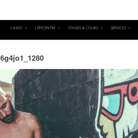
L’ASSO
L’ÉPICENTRE
STAGES & COURS
SERVICES
6g4jo1_1280