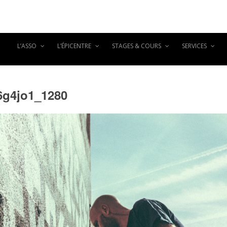
L’ASSO
L’ÉPICENTRE
STAGES & COURS
SERVICES
6g4jo1_1280