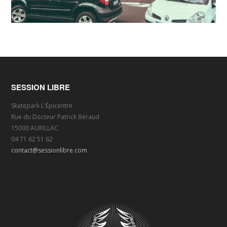
SESSION LIBRE
Skatepark L'Épicentre
Rue du Docteur Patrick Béraud
15000 AURILLAC
04 71 62 51 62
contact@sessionlibre.com