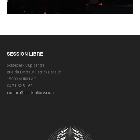
SESSION LIBRE
Skatepark L'Épicentre
Rue du Docteur Patrick Béraud
15000 AURILLAC
04 71 62 51 62
contact@sessionlibre.com