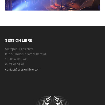
SESSION LIBRE
Skatepark L'Épicentre
Rue du Docteur Patrick Béraud
15000 AURILLAC
04 71 62 51 62
contact@sessionlibre.com