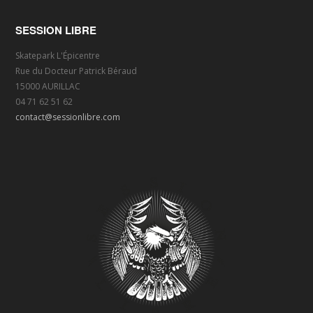
SESSION LIBRE
Skatepark L'Épicentre
Rue du Docteur Patrick Béraud
15000 AURILLAC
04 71 62 51 62
contact@sessionlibre.com