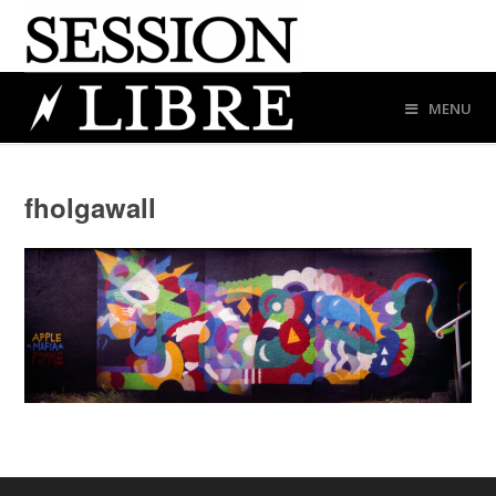
MENU
fholgawall