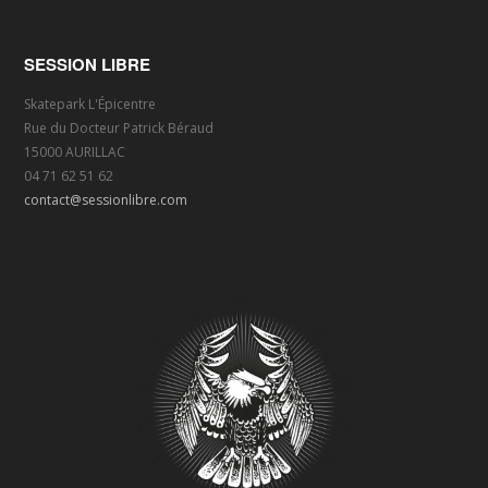
SESSION LIBRE
Skatepark L'Épicentre
Rue du Docteur Patrick Béraud
15000 AURILLAC
04 71 62 51 62
contact@sessionlibre.com