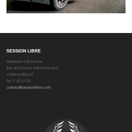
SESSION LIBRE
Skatepark L'Épicentre
Rue du Docteur Patrick Béraud
15000 AURILLAC
04 71 62 51 62
contact@sessionlibre.com