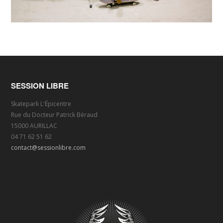
SESSION LIBRE
Skatepark L'Épicentre
Rue du Docteur Patrick Béraud
15000 AURILLAC
04 71 62 51 62
contact@sessionlibre.com