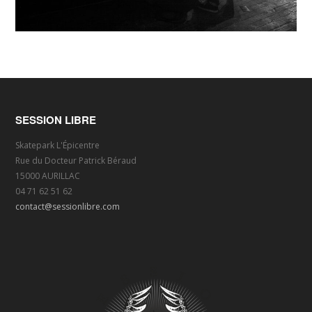
SESSION LIBRE
Skatepark L'Épicentre
Rue du Docteur Patrick Béraud
15000 AURILLAC
04 71 62 51 62
contact@sessionlibre.com