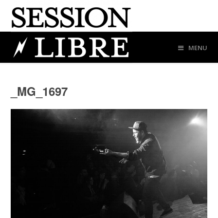
MENU
_MG_1697