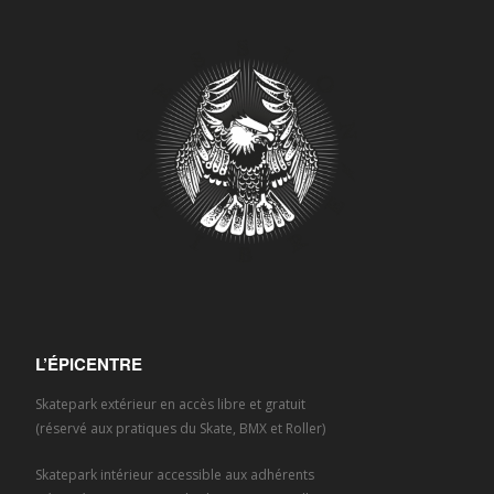
L’ÉPICENTRE
Skatepark extérieur en accès libre et gratuit
(réservé aux pratiques du Skate, BMX et Roller)
Skatepark intérieur accessible aux adhérents