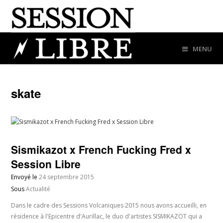
MENU
skate
Sismikazot x French Fucking Fred x
Session Libre
Envoyé le
24 septembre 2015
Sous
Actualité
Dans le cadre des Sessions Volcaniques 2015 nous avons accueilli, en
résidence à l'Epicentre d'Aurillac, le duo d'artistes SISMIKAZOT qui a