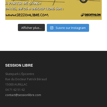
Afficher plus...
Suivre sur Instagram
SESSION LIBRE
Skatepark L'Épicentre
Rue du Docteur Patrick Béraud
15000 AURILLAC
04 71 62 51 62
contact@sessionlibre.com