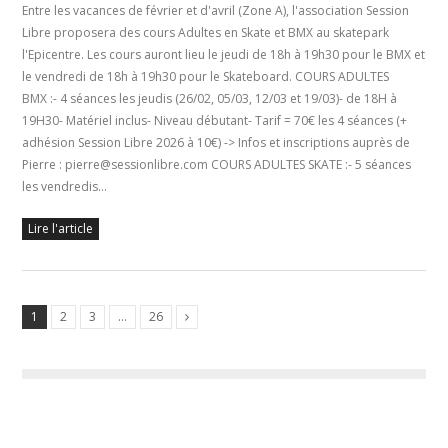
Entre les vacances de février et d'avril (Zone A), l'association Session
Libre proposera des cours Adultes en Skate et BMX au skatepark
l'Epicentre. Les cours auront lieu le jeudi de 18h à 19h30 pour le BMX et
le vendredi de 18h à 19h30 pour le Skateboard. COURS ADULTES
BMX :- 4 séances les jeudis (26/02, 05/03, 12/03 et 19/03)- de 18H à
19H30- Matériel inclus- Niveau débutant- Tarif = 70€ les 4 séances (+
adhésion Session Libre 2026 à 10€) -> Infos et inscriptions auprès de
Pierre : pierre@sessionlibre.com COURS ADULTES SKATE :- 5 séances
les vendredis…
Lire l'article
1
2
3
…
26