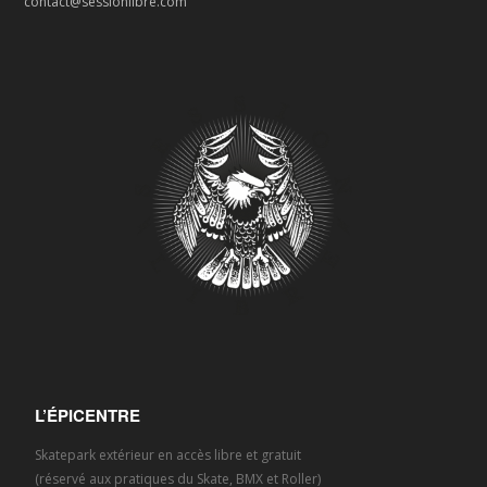
contact@sessionlibre.com
L’ÉPICENTRE
Skatepark extérieur en accès libre et gratuit
(réservé aux pratiques du Skate, BMX et Roller)