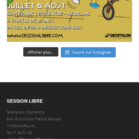
Afficher plus...
Suivre sur Instagram
SESSION LIBRE
Skatepark L'Épicentre
Rue du Docteur Patrick Béraud
15000 AURILLAC
04 71 62 51 62