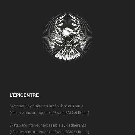
L’ÉPICENTRE
Skatepark extérieur en accès libre et gratuit
(réservé aux pratiques du Skate, BMX et Roller)
Skatepark intérieur accessible aux adhérents
(réservé aux pratiques du Skate, BMX et Roller)