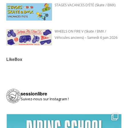
STAGES VACANCES D’ÉTÉ (Skate / BMX)
WHEELS ON FIRE V (Skate / BMX /
Véhicules anciens) – Samedi 6 juin 2026
LikeBox
sessionlibre
Suivez-nous sur Instagram !