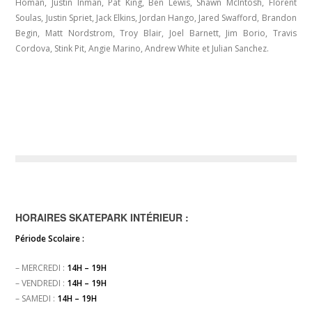
Homan, Justin Inman, Pat King, Ben Lewis, Shawn McIntosh, Florent
Soulas, Justin Spriet, Jack Elkins, Jordan Hango, Jared Swafford, Brandon
Begin, Matt Nordstrom, Troy Blair, Joel Barnett, Jim Borio, Travis
Cordova, Stink Pit, Angie Marino, Andrew White et Julian Sanchez.
HORAIRES SKATEPARK INTÉRIEUR :
Période Scolaire :
– MERCREDI :
14H – 19H
– VENDREDI :
14H – 19H
– SAMEDI :
14H – 19H