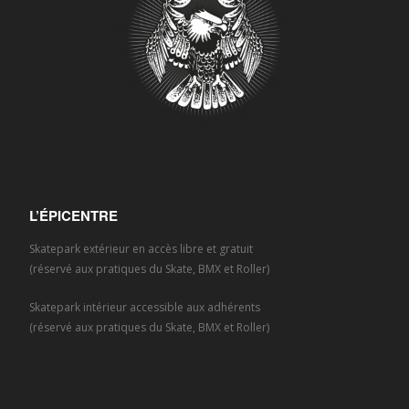
L’ÉPICENTRE
Skatepark extérieur en accès libre et gratuit
(réservé aux pratiques du Skate, BMX et Roller)
Skatepark intérieur accessible aux adhérents
(réservé aux pratiques du Skate, BMX et Roller)