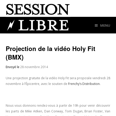
MENU
Projection de la vidéo Holy Fit
(BMX)
Envoyé le
28 novembre 2014
Une projection gratuite de la vidéo Holy Fit sera proposée vendredi 28
novembre à l’Épicentre, avec le soutien de
Frenchy’s Distribution.
Nous vous donnons rendez-vous à partir de 19h pour venir découvrir
les parts de Mike Aitken, Dan Conway, Tom Dugan, Brian Foster, Van