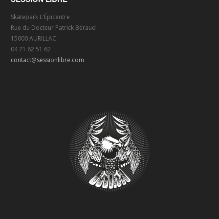
Skatepark L'Épicentre
Rue du Docteur Patrick Béraud
15000 AURILLAC
04 71 62 51 62
contact@sessionlibre.com