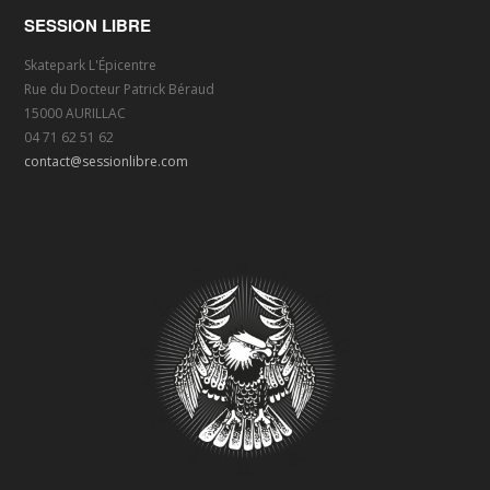
SESSION LIBRE
Skatepark L'Épicentre
Rue du Docteur Patrick Béraud
15000 AURILLAC
04 71 62 51 62
contact@sessionlibre.com