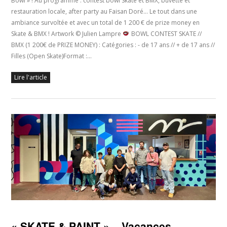
Bowl » ! Au programme : contest bowl Skate et BMX, buvette et
restauration locale, after party au Faisan Doré… Le tout dans une
ambiance survoltée et avec un total de 1 200 € de prize money en
Skate & BMX ! Artwork © Julien Lampre
BOWL CONTEST SKATE //
BMX (1 200€ de PRIZE MONEY) : Catégories : - de 17 ans // + de 17 ans //
Filles (Open Skate)Format :…
Lire l'article
« SKATE & PAINT » – Vacances