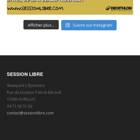
Afficher plus...
Suivre sur Instagram
SESSION LIBRE
Skatepark L'Épicentre
Rue du Docteur Patrick Béraud
15000 AURILLAC
04 71 62 51 62
contact@sessionlibre.com