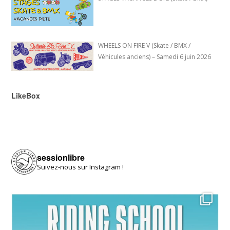
WHEELS ON FIRE V (Skate / BMX /
Véhicules anciens) – Samedi 6 juin 2026
LikeBox
sessionlibre
Suivez-nous sur Instagram !