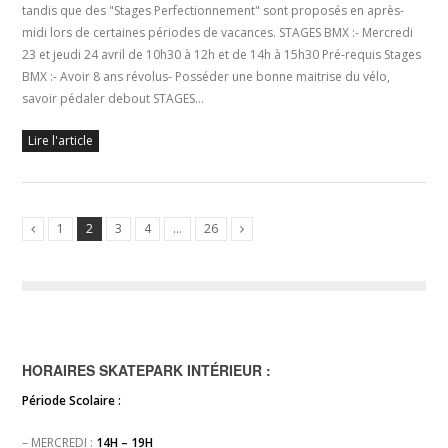
tandis que des "Stages Perfectionnement" sont proposés en après-
midi lors de certaines périodes de vacances. STAGES BMX :- Mercredi
23 et jeudi 24 avril de 10h30 à 12h et de 14h à 15h30 Pré-requis Stages
BMX :- Avoir 8 ans révolus- Posséder une bonne maitrise du vélo,
savoir pédaler debout STAGES…
Lire l'article
1
2
3
4
…
26
HORAIRES SKATEPARK INTÉRIEUR :
Période Scolaire :
– MERCREDI :
14H – 19H