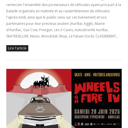
remercier l'ensemble des possesseurs de véhicules ayant pris part à la
balade organisée en matinée et au rassemblement de véhicules
l'après-midi, ainsi que le public venu sur cet événement et nos
partenaires pour leur précieux soutien (Aurillac Agglo, Mairie
d'Aurillac, Gas Cow, Freegun, Les 3 Caves, Autosécurité Aurillac,
SKATEDELUXE, Nixon, Woodclub Shop, Le Faisan Doré). CLASSEMENT…
Lire l'article