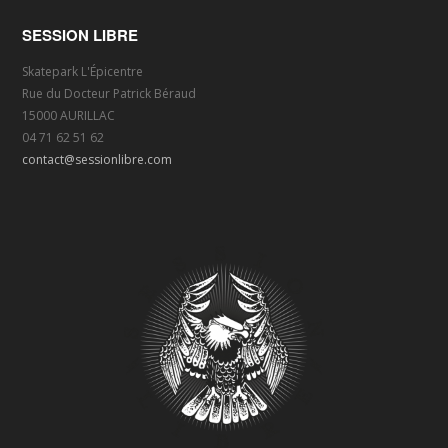
SESSION LIBRE
Skatepark L'Épicentre
Rue du Docteur Patrick Béraud
15000 AURILLAC
04 71 62 51 62
contact@sessionlibre.com