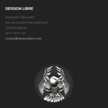
SESSION LIBRE
Skatepark L'Épicentre
Rue du Docteur Patrick Béraud
15000 AURILLAC
04 71 62 51 62
contact@sessionlibre.com