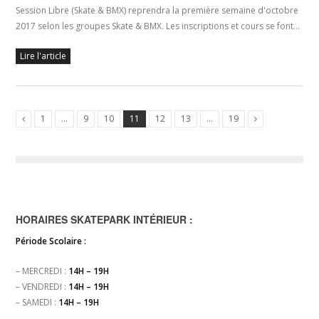
Session Libre (Skate & BMX) reprendra la première semaine d'octobre
2017 selon les groupes Skate & BMX. Les inscriptions et cours se font…
Lire l'article
1
…
9
10
11
12
13
…
19
HORAIRES SKATEPARK INTÉRIEUR :
Période Scolaire :
– MERCREDI :
14H – 19H
– VENDREDI :
14H – 19H
– SAMEDI :
14H – 19H