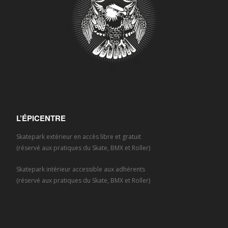
L’ÉPICENTRE
Skatepark extérieur en accès libre et gratuit
(réservé aux pratiques du Skate, BMX et Roller)
Skatepark intérieur accessible aux adhérents
(réservé aux pratiques du Skate, BMX et Roller)