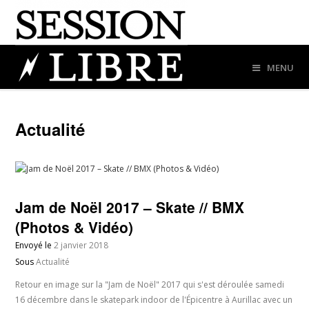
MENU
Actualité
Jam de Noël 2017 – Skate // BMX
(Photos & Vidéo)
Envoyé le
2 janvier 2018
Sous
Actualité
Retour en image sur la "Jam de Noël" 2017 qui s'est déroulée samedi
16 décembre dans le skatepark indoor de l'Épicentre à Aurillac avec un