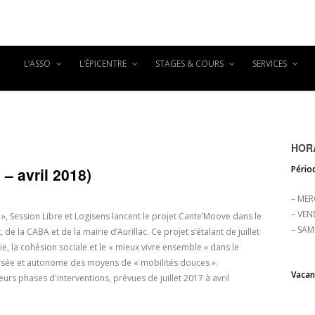
L’ASSO
L’ÉPICENTRE
STAGES & COURS
SERVICES
HORA
Périod
– avril 2018)
– MER
– VEN
 », Session Libre et Logisens lancent le projet Cante’Moove dans le
– SAM
 de la CABA et de la mairie d’Aurillac. Ce projet s’étalant de juillet
ie, la cohésion sociale et le « mieux vivre ensemble » dans le
risée et autonome des moyens de « mobilités douces ».
Vacanc
rs phases d'interventions, prévues de juillet 2017 à avril