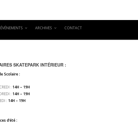
ÉVÉNEMENTS
ARCHIVES
CONTACT
IRES SKATEPARK INTÉRIEUR :
e Scolaire :
CREDI :
14H – 19H
DREDI :
14H – 19H
EDI :
14H – 19H
es d’été :