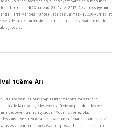
 le oeuvres réalisées par les jeunes ayant participé aux ateliers
ssion Libre du lundi 20 au jeudi 23 février 2017. Ce vernissage aura
Centre Pierre Mendès France (Place des Carmes - 15000 Aurillac) et
éléves de la section musiques actuelles du conservatoire musique
isible jusqu'au…
tival 10ème Art
 nouveau format, de plus amples informations vous seront
nçons de faire bouger les envies ! Envie de peindre, de créer,
 faire découvrir un lieu atypique ? Vous trouverez plus
ci-dessous. - APPEL AUX MURS - Dans une démarche participative,
artistes et leurs créations. Vous disposez d’un lieu, d’un mur de