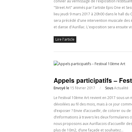
convier au vernissage de l'exposition restituant
"Street Art" animés par l'artiste Epis One et Se
lieu jeudi 9 mars 2017 à 20h00 dans le hall du 
sera précédé d'une intervention musicale des 
et danse d'Aurillac. L'exposition sera ensuite v
Lire l'article
Appels participatifs – Fes
Envoyé le
15 février 2017
/
Sous
Actualité
Le Festival 10ème Art revient en 2017 sous un
dévoilées au fil des mois, mais à ce jour comme
d’exposer ? Envie d’accueillir, de colorer ou de
d’informations à travers les deux formulaires 
nous proposons aux Aurillacois d’accueillir des 
plus de 10m2, d’une façade et souhaitez…