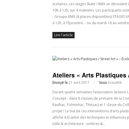
scolaires. Les stages Skate / BMX se déroulent 
10h à 12h, sur 4 matinées. Les participants son
- Groupe BMX (8 places disponibles) STAGES VAC
à 12h, à l'Épicentre. - ou du mardi 18 au vendred
Lire l'article
Ateliers « Arts Plastiques 
Envoyé le
21 avril 2017
/
Sous
Actualité
Durant quatre semaines l’association Session Li
Concept - dans 8 classes de primaire de la C
Raulhac, Polminhac, Thiézac) et 1 classe du Coll
projet ! Le but de ces interventions d’arts plas
affiche A3) selon des techniques et influences 
(ville & architecture ; ombres &…