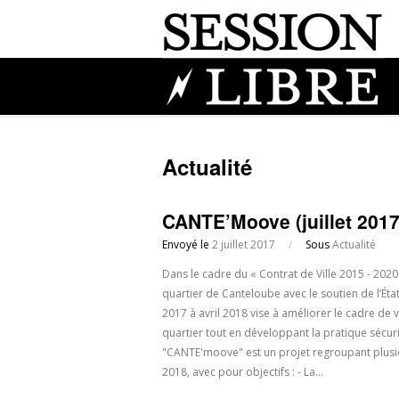
Actualité
CANTE’Moove (juillet 2017 
Envoyé le
2 juillet 2017
/
Sous
Actualité
Dans le cadre du « Contrat de Ville 2015 - 2020
quartier de Canteloube avec le soutien de l’État,
2017 à avril 2018 vise à améliorer le cadre de v
quartier tout en développant la pratique sécu
"CANTE'moove" est un projet regroupant plusieu
2018, avec pour objectifs : - La…