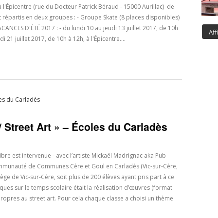
à l'Épicentre (rue du Docteur Patrick Béraud - 15000 Aurillac) de
t répartis en deux groupes : - Groupe Skate (8 places disponibles)
ANCES D'ÉTÉ 2017 : - du lundi 10 au jeudi 13 juillet 2017, de 10h
Aff
i 21 juillet 2017, de 10h à 12h, à l'Épicentre.…
/ Street Art » – Écoles du Carladès
bre est intervenue - avec l’artiste Mickaël Madrignac aka Pub
ommunauté de Communes Cère et Goul en Carladès (Vic-sur-Cère,
ège de Vic-sur-Cère, soit plus de 200 élèves ayant pris part à ce
tiques sur le temps scolaire était la réalisation d’œuvres (format
propres au street art. Pour cela chaque classe a choisi un thème