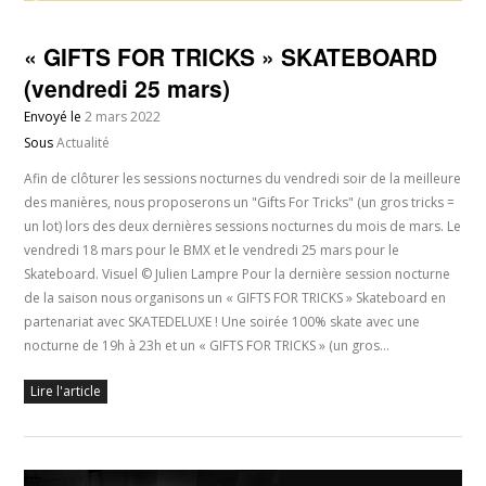
« GIFTS FOR TRICKS » SKATEBOARD
(vendredi 25 mars)
Envoyé le
2 mars 2022
Sous
Actualité
Afin de clôturer les sessions nocturnes du vendredi soir de la meilleure
des manières, nous proposerons un "Gifts For Tricks" (un gros tricks =
un lot) lors des deux dernières sessions nocturnes du mois de mars. Le
vendredi 18 mars pour le BMX et le vendredi 25 mars pour le
Skateboard. Visuel © Julien Lampre Pour la dernière session nocturne
de la saison nous organisons un « GIFTS FOR TRICKS » Skateboard en
partenariat avec SKATEDELUXE ! Une soirée 100% skate avec une
nocturne de 19h à 23h et un « GIFTS FOR TRICKS » (un gros…
Lire l'article