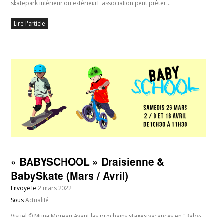
skatepark intérieur ou extérieurL'association peut prêter…
Lire l'article
« BABYSCHOOL » Draisienne &
BabySkate (Mars / Avril)
Envoyé le
2 mars 2022
Sous
Actualité
Visuel © Muna Moreau Avant les prochains stages vacances en "Baby-