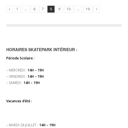
1
…
6
7
8
9
10
…
19
HORAIRES SKATEPARK INTÉRIEUR :
Période Scolaire :
– MERCREDI :
14H – 19H
– VENDREDI :
14H – 19H
– SAMEDI :
14H – 19H
Vacances d’été :
– MARDI 28 JUILLET :
14H – 19H