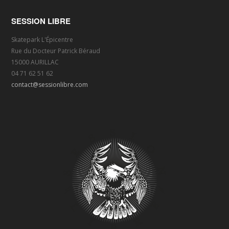
SESSION LIBRE
Skatepark L'Épicentre
Rue du Docteur Patrick Béraud
15000 AURILLAC
04 71 62 51 62
contact@sessionlibre.com