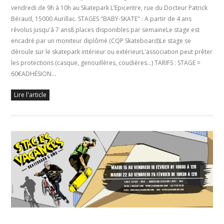
vendredi de 9h à 10h au Skatepark L’Epicentre, rue du Docteur Patrick
Béraud, 15000 Aurillac. STAGES "BABY-SKATE" : A partir de 4 ans
révolus jusqu'à 7 ans8 places disponibles par semaineLe stage est
encadré par un moniteur diplômé (CQP Skateboard)Le stage se
déroule sur le skatepark intérieur ou extérieurL'association peut prêter
les protections (casque, genouillères, coudières...) TARIFS : STAGE =
60€ADHÉSION…
Lire l'article