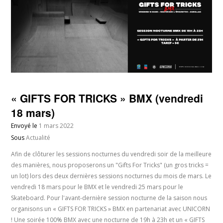
« GIFTS FOR TRICKS » BMX (vendredi
18 mars)
Envoyé le
1 mars 2022
Sous
Actualité
Afin de clôturer les sessions nocturnes du vendredi soir de la meilleure
des manières, nous proposerons un "Gifts For Tricks" (un gros tricks =
un lot) lors des deux dernières sessions nocturnes du mois de mars. Le
vendredi 18 mars pour le BMX et le vendredi 25 mars pour le
Skateboard. Pour l'avant-dernière session nocturne de la saison nous
organisons un « GIFTS FOR TRICKS » BMX en partenariat avec UNICORN
! Une soirée 100% BMX avec une nocturne de 19h à 23h et un « GIFTS