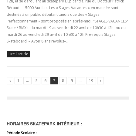
12h, et se déroulent au skatepark L’Epicentre, rue du Docteur Patrick
Béraud – 15000 Aurillac. Les « Stages Vacances » en matinée sont
destinés à un public débutant tandis que des « Stages
Perfectionnement » sont proposés en après-midi. "STAGES VACANCES"
Skate / BMX :- du mardi 19 au vendredi 22 avril de 10h30 à 12h- ou du
mardi 26 au vendredi 29 avril de 10h30 à 12h Pré-requis Stages
Skateboard :– Avoir 8 ans révolus–…
Lire l'article
1
…
5
6
7
8
9
…
19
HORAIRES SKATEPARK INTÉRIEUR :
Période Scolaire :