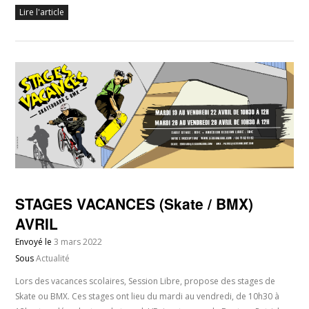
Lire l'article
STAGES VACANCES (Skate / BMX)
AVRIL
Envoyé le
3 mars 2022
Sous
Actualité
Lors des vacances scolaires, Session Libre, propose des stages de
Skate ou BMX. Ces stages ont lieu du mardi au vendredi, de 10h30 à