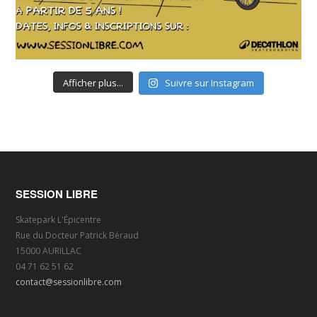
Afficher plus...
Suivre sur Instagram
SESSION LIBRE
Skatepark L'Épicentre
Rue du Docteur Patrick Béraud
15000 AURILLAC
04 71 62 51 62
contact@sessionlibre.com