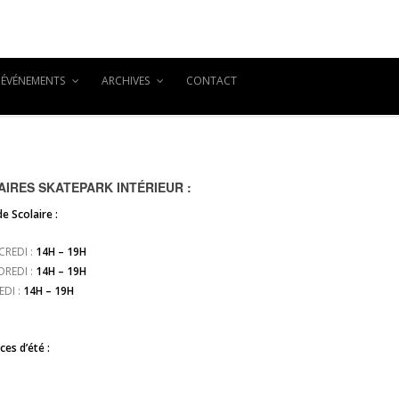
ÉVÉNEMENTS
ARCHIVES
CONTACT
IRES SKATEPARK INTÉRIEUR :
e Scolaire :
CREDI :
14H – 19H
DREDI :
14H – 19H
EDI :
14H – 19H
es d’été :