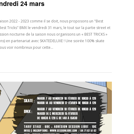
dredi 24 mars
saison 2022 - 2023 comme il se doit, nous proposons un "Best
st Tricks" BMX le vendredi 31 mars, le tout sur la partie street et
session nocturne de la saison nous organisons un « BEST TRICKS »
 ans) en partenariat avec SKATEDELUXE ! Une soirée 100% skate
 vous voir nombreux pour cette…