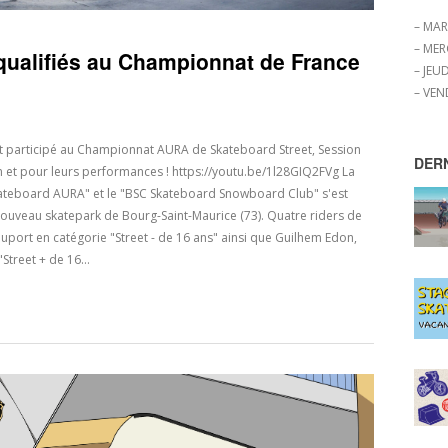
– MAR
– MER
 qualifiés au Championnat de France
– JEUD
– VEN
ont participé au Championnat AURA de Skateboard Street, Session
DER
tion et pour leurs performances ! https://youtu.be/1l28GIQ2FVg La
ateboard AURA" et le "BSC Skateboard Snowboard Club" s'est
nouveau skatepark de Bourg-Saint-Maurice (73). Quatre riders de
Duport en catégorie "Street - de 16 ans" ainsi que Guilhem Edon,
Street + de 16…