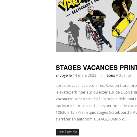
STAGES VACANCES PRINT
Envoyé le
14 mars 2023
/
Sous
Actualité
Lors des vacances scolaires, Session Libre, p
le skatepark intérieur ou extérieur de L'Epicent
Vacances" sont destinés à un public débutant 
après-midi lors de certaines périodes de vaca
10h30 à 12h Pré-requis Stages Skateboard :- Av
s'arrêter en autonomie STAGES BMX :- du…
Lire l'article