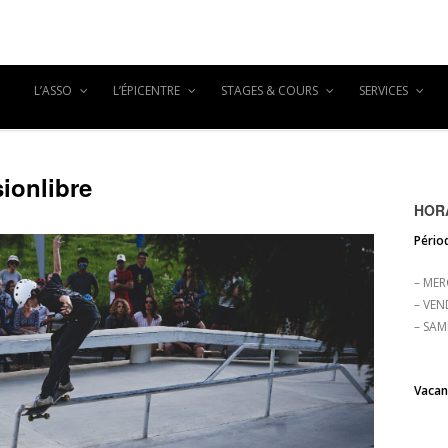
L’ASSO
L’ÉPICENTRE
STAGES & COURS
SERVICES
sionlibre
HORA
Périod
– MER
– VEN
– SAM
Vacanc