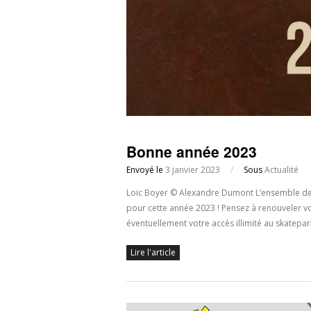
Bonne année 2023
Envoyé le
3 janvier 2023
/
Sous
Actualité
Loic Boyer © Alexandre Dumont L’ensemble de l
pour cette année 2023 ! Pensez à renouveler vo
éventuellement votre accès illimité au skatepark 
Lire l'article