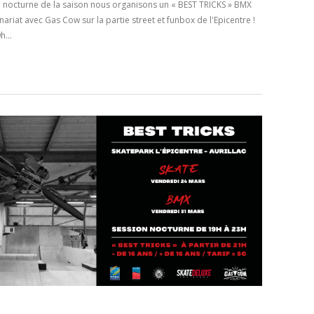
on nocturne de la saison nous organisons un « BEST TRICKS » BMX
nariat avec Gas Cow sur la partie street et funbox de l'Epicentre !
9h…