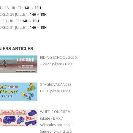
DI 28 JUILLET :
14H – 19H
CREDI 29 JUILLET :
14H – 19H
I 30 JUILLET :
14H – 19H
DREDI 31 JUILLET :
14H – 19H
NIERS ARTICLES
RIDING SCHOOL 2026
– 2027 (Skate / BMX)
STAGES VACANCES
D’ÉTÉ (Skate / BMX)
WHEELS ON FIRE V
(Skate / BMX /
Véhicules anciens) –
Samedi 6 juin 2026