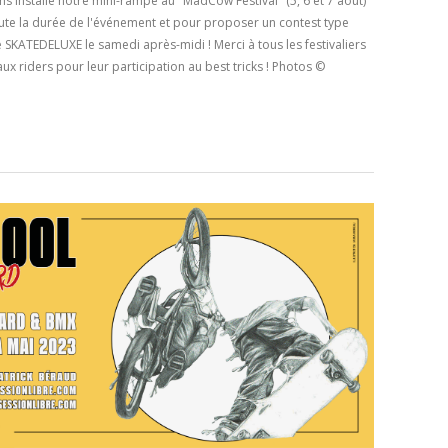
 installé notre mini-rampe au "MadCow Festival" (5, 6 et 7 août)
toute la durée de l'événement et pour proposer un contest type
e SKATEDELUXE le samedi après-midi ! Merci à tous les festivaliers
x riders pour leur participation au best tricks ! Photos ©