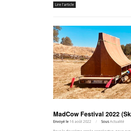
Lire l'article
MadCow Festival 2022 (Sk
Envoyé le
16 août 2022
/
Sous
Actualité