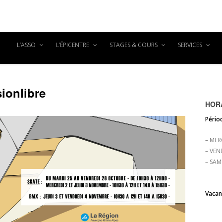
L’ASSO
L’ÉPICENTRE
STAGES & COURS
SERVICES
sionlibre
HORA
Périod
– MER
– VEN
– SAM
Vacanc