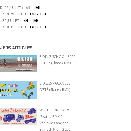
DI 28 JUILLET :
14H – 19H
CREDI 29 JUILLET :
14H – 19H
I 30 JUILLET :
14H – 19H
DREDI 31 JUILLET :
14H – 19H
NIERS ARTICLES
RIDING SCHOOL 2026
– 2027 (Skate / BMX)
STAGES VACANCES
D’ÉTÉ (Skate / BMX)
WHEELS ON FIRE V
(Skate / BMX /
Véhicules anciens) –
Samedi 6 juin 2026