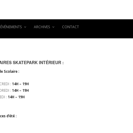
ÉVÉNEMENTS
ARCHIVES
CONTACT
IRES SKATEPARK INTÉRIEUR :
e Scolaire :
CREDI :
14H – 19H
DREDI :
14H – 19H
EDI :
14H – 19H
es d’été :