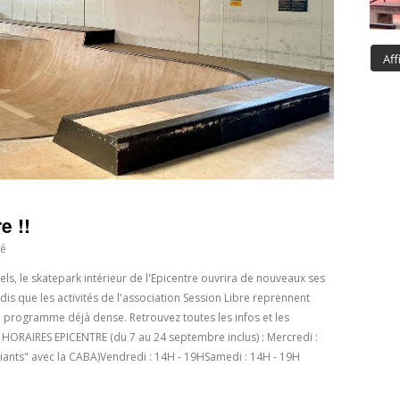
Aff
e !!
té
, le skatepark intérieur de l'Epicentre ouvrira de nouveaux ses
s que les activités de l'association Session Libre reprennent
programme déjà dense. Retrouvez toutes les infos et les
. HORAIRES EPICENTRE (du 7 au 24 septembre inclus) : Mercredi :
iants" avec la CABA)Vendredi : 14H - 19HSamedi : 14H - 19H